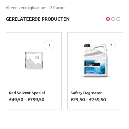
Alleen verkrijgbaar per 12 flacons.
GERELATEERDE PRODUCTEN
Dit product heeft meerdere variaties. Deze optie kan gekozen worden op de productpagina
Dit product heeft meerdere variaties. Deze optie kan gekozen worden op de productpagina
Red Solvent Special
Safety Degreaser
Prijsklasse:
Prijsklass
€
49,50
-
€
799,50
€
23,50
-
€
759,50
€49,50
€23,50
tot
tot
€799,50
€759,50