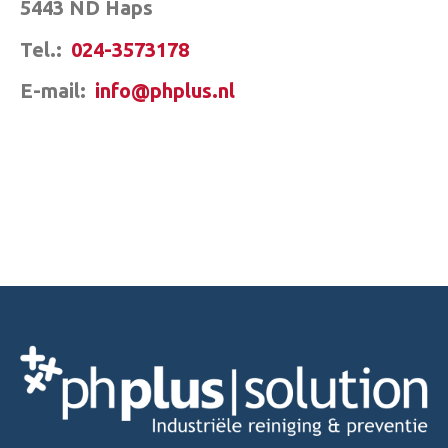
5443 ND Haps
Tel.:
024-3573178
E-mail:
info@phplus.nl