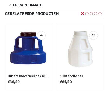
EXTRA INFORMATIE
GERELATEERDE PRODUCTEN
Dit product heeft meerdere variaties. Deze optie kan gekozen worden op de productpagina
Oilsafe universeel deksel voor pomp in diverse kleuren
10 liter olie can
€
64,50
€
33,50