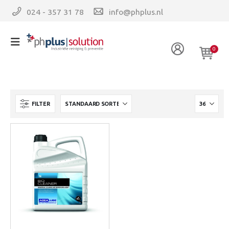
024 - 357 31 78
info@phplus.nl
0
FILTER