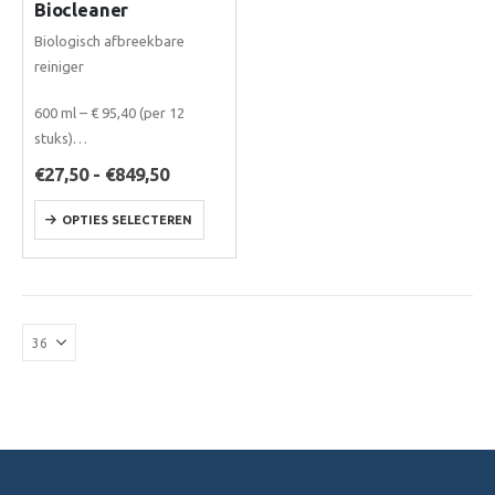
Biocleaner
Biologisch afbreekbare
reiniger
600 ml – € 95,40 (per 12
stuks)
5 liter – € 27,50
Prijsklasse:
€
27,50
-
€
849,50
€27,50
20 liter – € 109,50
tot
Dit
60 liter – € 289,50
OPTIES SELECTEREN
€849,50
product
200 liter – €…
heeft
meerdere
variaties.
Deze
optie
kan
gekozen
worden
op
de